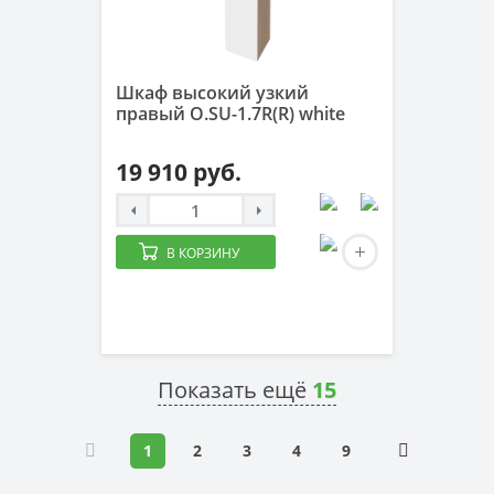
Шкаф высокий узкий
правый O.SU-1.7R(R) white
19 910 руб.
В КОРЗИНУ
Показать ещё
15
1
2
3
4
9