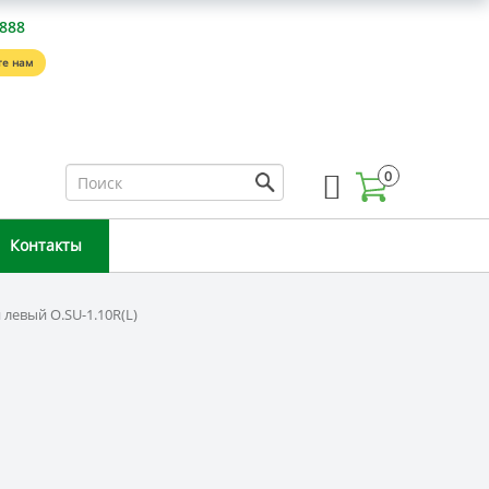
-888
е нам
0
Контакты
левый O.SU-1.10R(L)