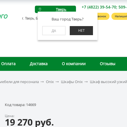
+7 (4822) 39-54-70; 509
Тверь
го
Заказать звонок
Напишит
г. Тверь, Беляковский пер., д. 46А
Ваш город Тверь?
НЕТ
ДА
Оплата
Доставка
О компании
Отзывы
мебели для персонала
Onix
Шкафы Onix
Шкаф высокий узкий 
Код товара: 14669
Цена:
19 270 руб.