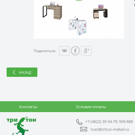
С
Поделиться:
НАЗАД
Контакты
Условия оплаты
+7 (4822) 39-54-70; 509-888
tver@triton-mebel.ru