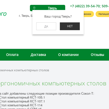
+7 (4822) 39-54-70; 509
Тверь
го
Заказать звонок
Напишит
г. Тверь, Беляковский пер., д. 46А
Ваш город Тверь?
НЕТ
ДА
Оплата
Доставка
О компании
Отзывы
номичных компьютерных столов
эргономичных компьютерных столов
а сайт добавлены следующие позиции производителя Сокол-Т:
тол компьютерный КСТ-105.1
тол компьютерный КСТ-107.1
тол компьютерный КСТ-114
тол компьютерный СПМ-15