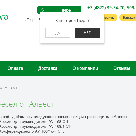
+7 (4822) 39-54-70; 509
Тверь
го
Заказать звонок
Напишит
г. Тверь, Беляковский пер., д. 46А
Ваш город Тверь?
НЕТ
ДА
Оплата
Доставка
О компании
Отзывы
от Алвест
есел от Алвест
а сайт добавлены следующие новые позиции производителя Алвест:
ресло для руководителя AV 168 CH
ресло для руководителя AV 168/1 CH
онференц-кресло AV 168/1о/ч CH.