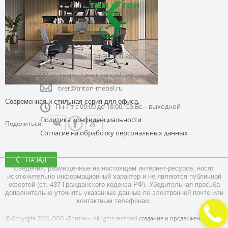
+7 (4822) 39-54-70; 509-888
г. Тверь, Беляковский пер., д. 46А
tver@triton-mebel.ru
Современная и стильная серия для офиса.
Пн-Пт с 09:00 до 18:00; Сб,Вс – выходной
Политика конфиденциальности
Поделиться:
Согласие на обработку персональных данных
НАЗАД
Сведения, размещенные на настоящем интернет-ресурсе, носят
исключительно информационный характер и не являются публичной
офертой (ст. 437 Гражданского кодекса РФ). Убедительная просьба
дополнительно уточнять указанные данные по электронной почте или
контактным телефонам.
© Copyright 2026, ООО «Тритон». All rights reserved
создание и продвижение сайта