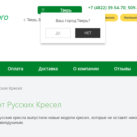
+7 (4822) 39-54-70; 509
Тверь
го
Заказать звонок
Напишит
г. Тверь, Беляковский пер., д. 46А
Ваш город Тверь?
НЕТ
ДА
Оплата
Доставка
О компании
Отзывы
ских Кресел
т Русских Кресел
усские кресла выпустили новые модели кресел, которые не оставят нико
авнодушным.