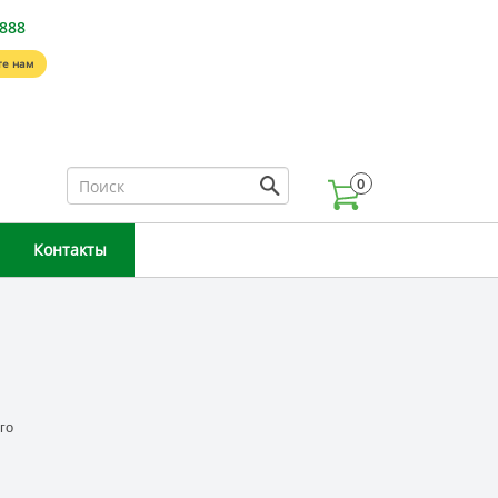
-888
е нам
0
Контакты
го