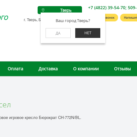
+7 (4822) 39-54-70; 509
Тверь
го
Заказать звонок
Напишит
г. Тверь, Беляковский пер., д. 46А
Ваш город Тверь?
НЕТ
ДА
Оплата
Доставка
О компании
Отзывы
сел
овое игровое кресло Бюрократ CH-772N/BL.