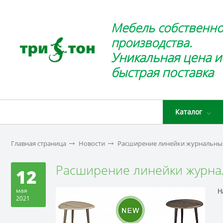
Мебель собственно
производства.
Уникальная цена и
быстрая поставка
Каталог
Главная страница
Новости
Расширение линейки журнальных 
Расширение линейки журнал
12
мая
Н
2021
С
С
С