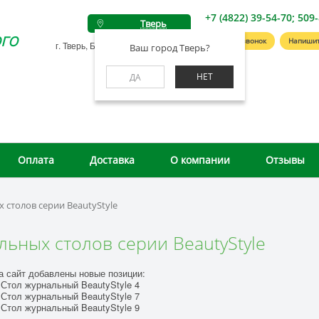
+7 (4822) 39-54-70; 509
Тверь
го
Заказать звонок
Напишит
г. Тверь, Беляковский пер., д. 46А
Ваш город Тверь?
НЕТ
ДА
Оплата
Доставка
О компании
Отзывы
столов серии BeautyStyle
ьных столов серии BeautyStyle
а сайт добавлены новые позиции:
тол журнальный BeautyStyle 4
тол журнальный BeautyStyle 7
тол журнальный BeautyStyle 9