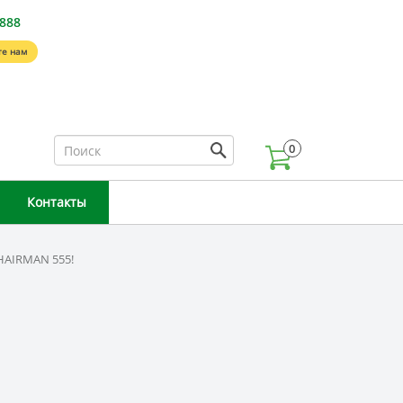
-888
е нам
0
Контакты
HAIRMAN 555!