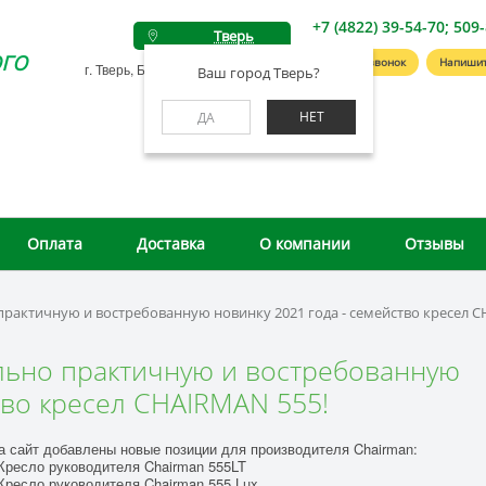
+7 (4822) 39-54-70; 509
Тверь
го
Заказать звонок
Напишит
г. Тверь, Беляковский пер., д. 46А
Ваш город Тверь?
НЕТ
ДА
Оплата
Доставка
О компании
Отзывы
рактичную и востребованную новинку 2021 года - семейство кресел C
льно практичную и востребованную
тво кресел CHAIRMAN 555!
а сайт добавлены новые позиции для производителя Chairman:
ресло руководителя Chairman 555LT
ресло руководителя Chairman 555 Lux.