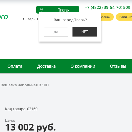
+7 (4822) 39-54-70; 509
Тверь
го
Заказать звонок
Напишит
г. Тверь, Беляковский пер., д. 46А
Ваш город Тверь?
НЕТ
ДА
Оплата
Доставка
О компании
Отзывы
Вешалка напольная B 10H
Код товара: 03169
Цена:
13 002 руб.