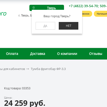
+7 (4822) 39-54-70; 509
Тверь
го
Заказать звонок
Напишит
г. Тверь, Беляковский пер., д. 46А
Ваш город Тверь?
НЕТ
ДА
Оплата
Доставка
О компании
Отзывы
ы для кабинетов
Тумба фригобар ФР-3.3
Код товара: 03353
Цена:
24 259 руб.