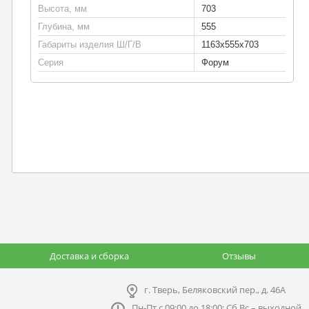
Высота, мм
703
Глубина, мм
555
Габариты изделия Ш/Г/В
1163х555х703
Серия
Форум
Доставка и сборка
Отзывы
г. Тверь, Беляковский пер., д. 46А
Пн-Пт с 09:00 до 18:00; Сб,Вс – выходной