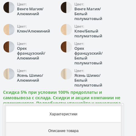
Цвет:
Цвет:
Венге Магия/
Венге Магия/
Алюминий
Белый
полуматовый
Цвет:
Цвет:
Клен/Алюминий
Клен/Белый
полуматовый
Цвет:
Цвет:
Орех
Орех
французский/
французский/
Алюминий
Белый
полуматовый
Цвет:
Цвет:
Ясень Шимо/
Ясень Шимо/
Алюминий
Белый
полуматовый
Скидка 5% при условии 100% предоплаты и
самовывоза с склада. Скидки и акции компании не
суммируются. Подробности уточняйте у менеджера
Характеристики
Описание товара