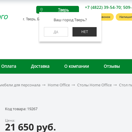
+7 (4822) 39-54-70; 509
Тверь
го
Заказать звонок
Напишит
г. Тверь, Беляковский пер., д. 46А
Ваш город Тверь?
НЕТ
ДА
Оплата
Доставка
О компании
Отзывы
мебели для персонала
Home Office
Столы Home Office
Стол п
Код товара: 19267
Цена:
21 650 руб.