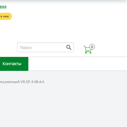
-888
е нам
0
Контакты
исьменный VR.SP-3-98.4.A