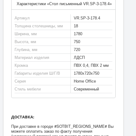
Характеристики «Стол письменный VR.SP-3-178.4»
Артикул
VR.SP-3-178.4
Толщина столешницы, мм
18
Ширина, мм
1780
Высота, мм
750
Глубина, мм
720
Материал изделия
ЛДСП
Кромка
ПВХ 0,4, ПВХ 2 мм
Габариты изделия Ш/Г/В
1780х720х750
Серия
Home Office
Стиль мебели
Современный
ДОСТАВКА:
При доставке в городе #SOTBIT_REGIONS_NAME# Вы
можете оплатить заказ по факту получения
(наложенный платеж) как на пункте выдачи, так и на