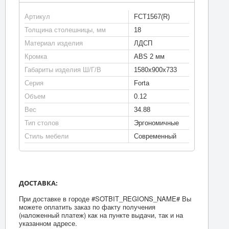
Артикул
FCT1567(R)
Толщина столешницы, мм
18
Материал изделия
ЛДСП
Кромка
ABS 2 мм
Габариты изделия Ш/Г/В
1580х900х733
Серия
Forta
Объем
0.12
Вес
34.88
Тип столов
Эргономичные
Стиль мебели
Современный
ДОСТАВКА:
При доставке в городе #SOTBIT_REGIONS_NAME# Вы
можете оплатить заказ по факту получения
(наложенный платеж) как на пункте выдачи, так и на
указанном адресе.