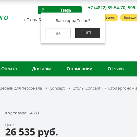
+7 (4822) 39-54-70; 509
Тверь
го
Заказать звонок
Напишит
г. Тверь, Беляковский пер., д. 46А
Ваш город Тверь?
НЕТ
ДА
Оплата
Доставка
О компании
Отзывы
мебели для персонала
Concept
Столы Concept
Стол эргономи
Код товара: 24380
Цена:
26 535 руб.