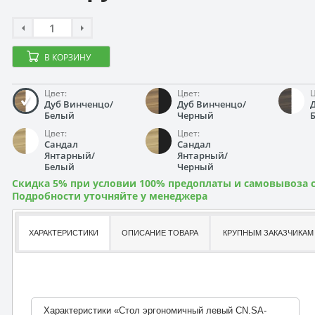
В КОРЗИНУ
Цвет:
Цвет:
Ц
Дуб Винченцо/
Дуб Винченцо/
Белый
Черный
Цвет:
Цвет:
Сандал
Сандал
Янтарный/
Янтарный/
Белый
Черный
Скидка 5% при условии 100% предоплаты и самовывоза с
Подробности уточняйте у менеджера
ХАРАКТЕРИСТИКИ
ОПИСАНИЕ ТОВАРА
КРУПНЫМ ЗАКАЗЧИКАМ
Характеристики «Стол эргономичный левый CN.SA-