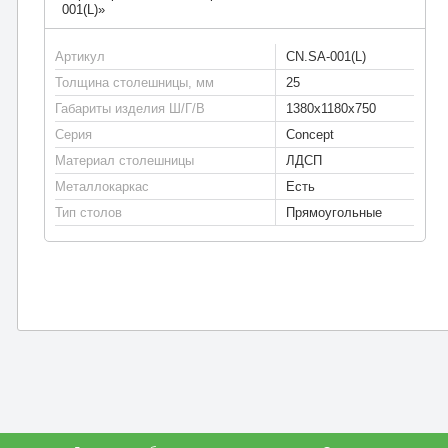
001(L)»
Артикул
CN.SA-001(L)
Толщина столешницы, мм
25
Габариты изделия Ш/Г/В
1380х1180х750
Серия
Concept
Материал столешницы
ЛДСП
Металлокаркас
Есть
Тип столов
Прямоугольные