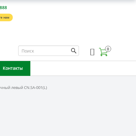
-888
е нам
0
Контакты
чный левый CN.SA-001(L)