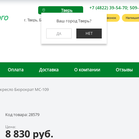
+7 (4822) 39-54-70; 509
Тверь
го
Заказать звонок
Напишит
г. Тверь, Беляковский пер., д. 46А
Ваш город Тверь?
НЕТ
ДА
Оплата
Доставка
О компании
Отзывы
кресло Бюрократ MC-109
Код товара: 28579
Цена:
8 830 руб.