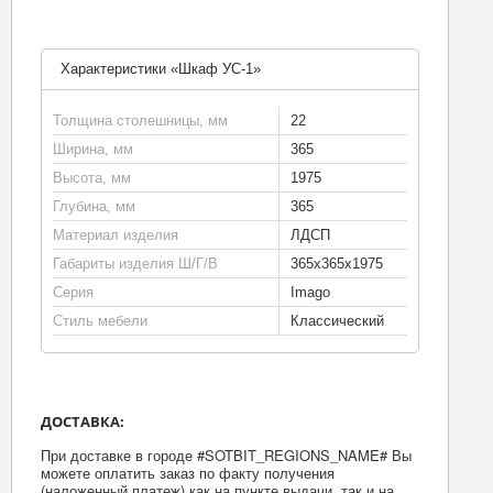
Характеристики «Шкаф УС-1»
Толщина столешницы, мм
22
Ширина, мм
365
Высота, мм
1975
Глубина, мм
365
Материал изделия
ЛДСП
Габариты изделия Ш/Г/В
365х365х1975
Серия
Imago
Стиль мебели
Классический
ДОСТАВКА:
При доставке в городе #SOTBIT_REGIONS_NAME# Вы
можете оплатить заказ по факту получения
(наложенный платеж) как на пункте выдачи, так и на