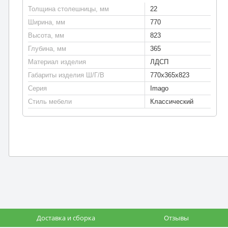
Толщина столешницы, мм
22
Ширина, мм
770
Высота, мм
823
Глубина, мм
365
Материал изделия
ЛДСП
Габариты изделия Ш/Г/В
770х365х823
Серия
Imago
Стиль мебели
Классический
Доставка и сборка
Отзывы