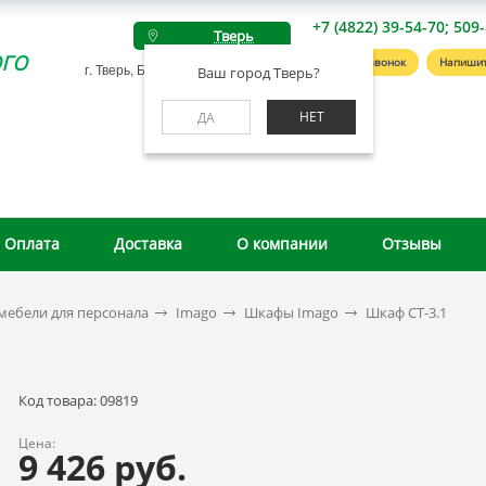
+7 (4822) 39-54-70; 509
Тверь
го
Заказать звонок
Напишит
г. Тверь, Беляковский пер., д. 46А
Ваш город Тверь?
НЕТ
ДА
Оплата
Доставка
О компании
Отзывы
мебели для персонала
Imago
Шкафы Imago
Шкаф СТ-3.1
Код товара: 09819
Цена:
9 426 руб.