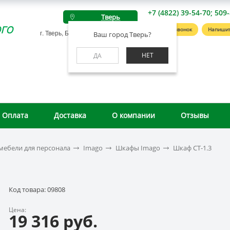
+7 (4822) 39-54-70; 509
Тверь
го
Заказать звонок
Напишит
г. Тверь, Беляковский пер., д. 46А
Ваш город Тверь?
НЕТ
ДА
Оплата
Доставка
О компании
Отзывы
мебели для персонала
Imago
Шкафы Imago
Шкаф СТ-1.3
Код товара: 09808
Цена:
19 316 руб.