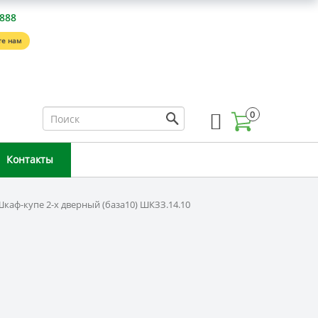
-888
е нам
0
Контакты
каф-купе 2-х дверный (база10) ШКЗЗ.14.10