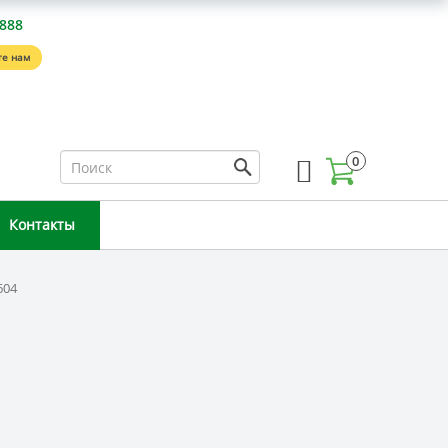
-888
е нам
0
Контакты
604