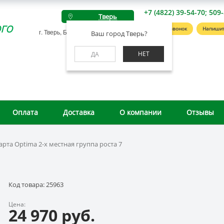
+7 (4822) 39-54-70; 509
Тверь
го
Заказать звонок
Напишит
г. Тверь, Беляковский пер., д. 46А
Ваш город Тверь?
НЕТ
ДА
Оплата
Доставка
О компании
Отзывы
арта Optima 2-х местная группа роста 7
Код товара: 25963
Цена:
24 970 руб.