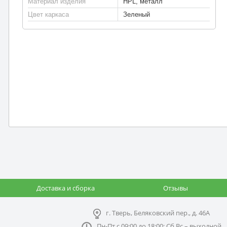
Материал изделия
HPL, металл
Цвет каркаса
Зеленый
Доставка и сборка
Отзывы
г. Тверь, Беляковский пер., д. 46А
Пн-Пт с 09:00 до 18:00; Сб,Вс – выходной