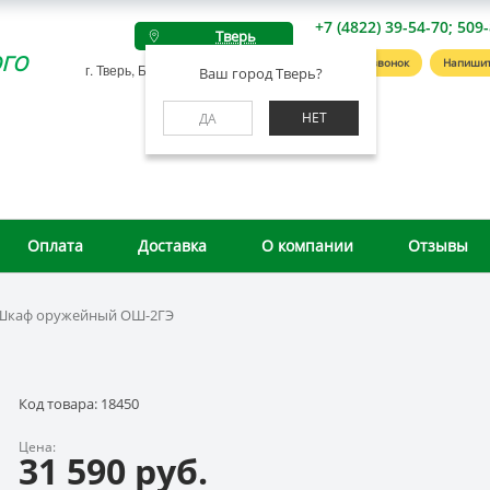
+7 (4822) 39-54-70; 509
Тверь
го
Заказать звонок
Напишит
г. Тверь, Беляковский пер., д. 46А
Ваш город Тверь?
НЕТ
ДА
Оплата
Доставка
О компании
Отзывы
Шкаф оружейный ОШ-2ГЭ
Код товара: 18450
Цена:
31 590 руб.