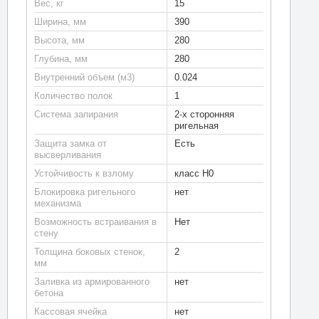
Вес, кг
15
Ширина, мм
390
Высота, мм
280
Глубина, мм
280
Внутренний объем (м3)
0.024
Количество полок
1
Система запирания
2-х сторонняя
ригельная
Защита замка от
Есть
высверливания
Устойчивость к взлому
класс Н0
Блокировка ригельного
нет
механизма
Возможность встраивания в
Нет
стену
Толщина боковых стенок,
2
мм
Заливка из армированного
нет
бетона
Кассовая ячейка
нет