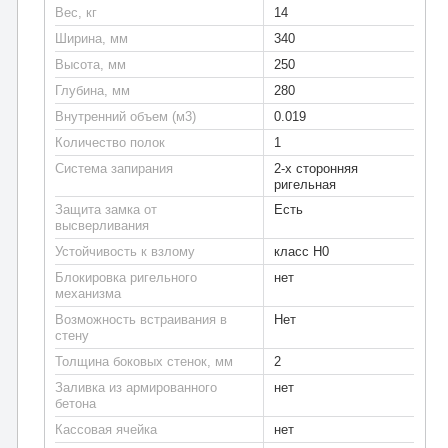
Вес, кг
14
Ширина, мм
340
Высота, мм
250
Глубина, мм
280
Внутренний объем (м3)
0.019
Количество полок
1
Система запирания
2-х сторонняя
ригельная
Защита замка от
Есть
высверливания
Устойчивость к взлому
класс Н0
Блокировка ригельного
нет
механизма
Возможность встраивания в
Нет
стену
Толщина боковых стенок, мм
2
Заливка из армированного
нет
бетона
Кассовая ячейка
нет