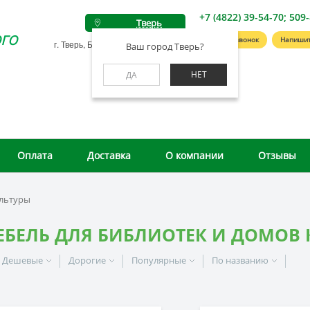
+7 (4822) 39-54-70; 509
Тверь
го
Заказать звонок
Напишит
г. Тверь, Беляковский пер., д. 46А
Ваш город Тверь?
НЕТ
ДА
Оплата
Доставка
О компании
Отзывы
ультуры
ЕБЕЛЬ ДЛЯ БИБЛИОТЕК И ДОМОВ 
Дешевые
Дорогие
Популярные
По названию