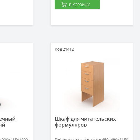
В КОРЗИНУ
Код 21412
течный
Шкаф для читательских
ый
формуляров
: 900х465х1890
Габариты изделия (мм): 450х480х1150