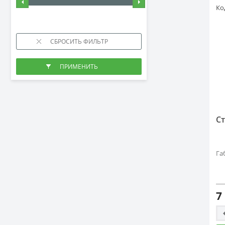
Ко
С
Га
7