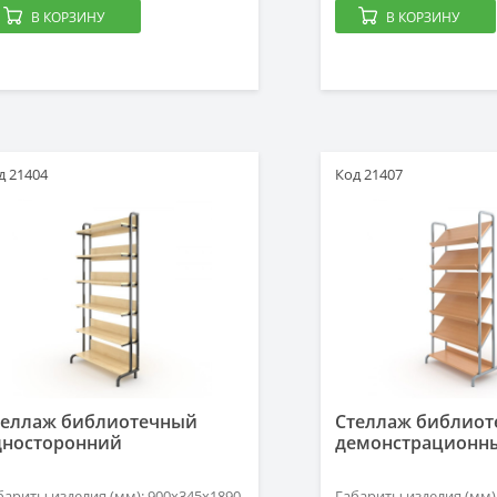
В КОРЗИНУ
В КОРЗИНУ
д 21404
Код 21407
теллаж библиотечный
Стеллаж библио
дносторонний
демонстрационн
бариты изделия (мм): 900х345х1890
Габариты изделия (мм)