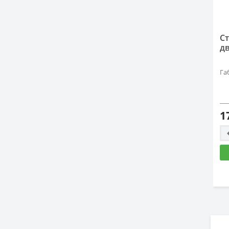
С
д
Га
1