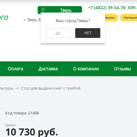
+7 (4822) 39-54-70; 509
Тверь
го
Заказать звонок
Напишит
г. Тверь, Беляковский пер., д. 46А
Ваш город Тверь?
НЕТ
ДА
Оплата
Доставка
О компании
Отзывы
ультуры
Стол для выдачи книг с тумбой
Код товара: 21408
Цена:
10 730 руб.