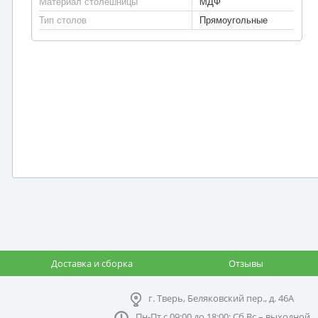
Материал столешницы
МДФ
Тип столов
Прямоугольные
Доставка и сборка
Отзывы
г. Тверь, Беляковский пер., д. 46А
Пн-Пт с 09:00 до 18:00; Сб,Вс – выходной