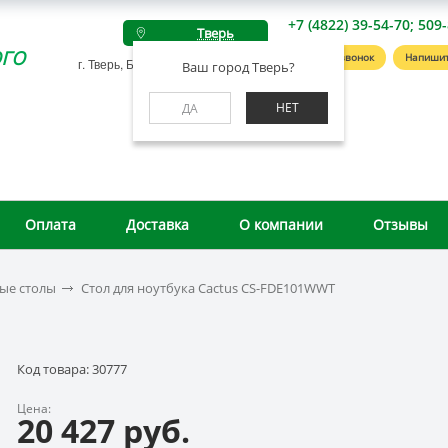
+7 (4822) 39-54-70; 509
Тверь
го
Заказать звонок
Напишит
г. Тверь, Беляковский пер., д. 46А
Ваш город Тверь?
НЕТ
ДА
Оплата
Доставка
О компании
Отзывы
ые столы
Стол для ноутбука Cactus CS-FDE101WWT
Код товара: 30777
Цена:
20 427 руб.