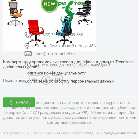
+7 (4822) 39-54-70; 509-888
г. Тверь, Беляковский пер., д. 46А
tver@triton-mebel.ru
Комфортные и эргономичные кресла для офиса и дома от Trendlines
Пн-Пт с 09:00 до 18:00; Сб,Вс – выходной
добавлены на сайт.
Политика конфиденциальности
Поделиться:
Согласие на обработку персональных данных
Сведения, размещенные на настоящем интернет-ресурсе, носят
НАЗАД
исключительно информационный характер и не являются публичной
офертой (ст. 437 Гражданского кодекса РФ). Убедительная просьба
дополнительно уточнять указанные данные по электронной почте или
контактным телефонам.
© Copyright 2026, ООО «Тритон». All rights reserved
создание и продвижение сайта