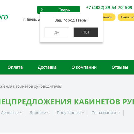
+7 (4822) 39-54-70; 509
Тверь
го
Заказать звонок
Напишит
г. Тверь, Беляковский пер., д. 46А
Ваш город Тверь?
НЕТ
ДА
Оплата
Доставка
О компании
Отзывы
жения кабинетов руководителей
ПЕЦПРЕДЛОЖЕНИЯ КАБИНЕТОВ Р
Дешевые
Дорогие
Популярные
По названию