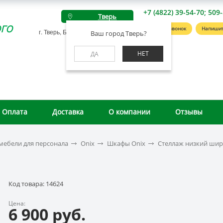
+7 (4822) 39-54-70; 509
Тверь
го
Заказать звонок
Напишит
г. Тверь, Беляковский пер., д. 46А
Ваш город Тверь?
НЕТ
ДА
Оплата
Доставка
О компании
Отзывы
мебели для персонала
Onix
Шкафы Onix
Стеллаж низкий шир
Код товара: 14624
Цена:
6 900 руб.