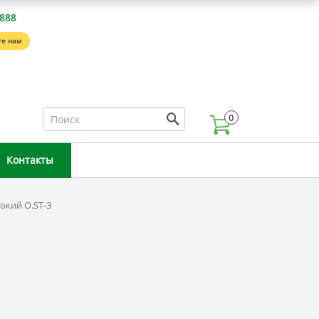
-888
е нам
0
Контакты
окий O.ST-3