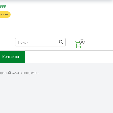
-888
е нам
0
Контакты
равый O.SU-3.2R(R) white