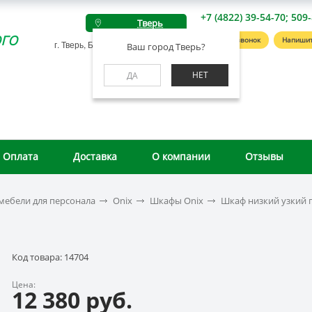
+7 (4822) 39-54-70; 509
Тверь
го
Заказать звонок
Напишит
г. Тверь, Беляковский пер., д. 46А
Ваш город Тверь?
НЕТ
ДА
Оплата
Доставка
О компании
Отзывы
мебели для персонала
Onix
Шкафы Onix
Шкаф низкий узкий п
Код товара: 14704
Цена:
12 380 руб.