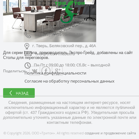
+7 (4822) 39-54-70; 509-888
г. Тверь, Беляковский пер., д. 46А
Для серии Lavana, производитель Экспро-Грейд, добавлены на сайт
tver@triton-mebel.ru
Столы для переговоров.
Пн-Пт с 09:00 до 18:00; Сб,Вс – выходной
Поделиться:
Политика конфиденциальности
Согласие на обработку персональных данных
НАЗАД
Сведения, размещенные на настоящем интернет-ресурсе, носят
исключительно информационный характер и не являются публичной
офертой (ст. 437 Гражданского кодекса РФ). Убедительная просьба
дополнительно уточнять указанные данные по электронной почте или
контактным телефонам.
© Copyright 2026, ООО «Тритон». All rights reserved
создание и продвижение сайта