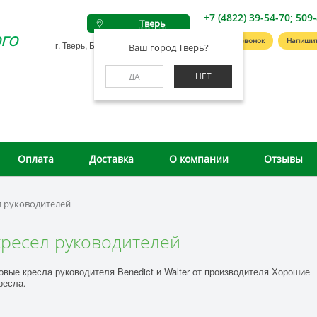
+7 (4822) 39-54-70; 509
Тверь
го
Заказать звонок
Напишит
г. Тверь, Беляковский пер., д. 46А
Ваш город Тверь?
НЕТ
ДА
Оплата
Доставка
О компании
Отзывы
л руководителей
ресел руководителей
овые кресла руководителя Benedict и Walter от производителя Хорошие
ресла.