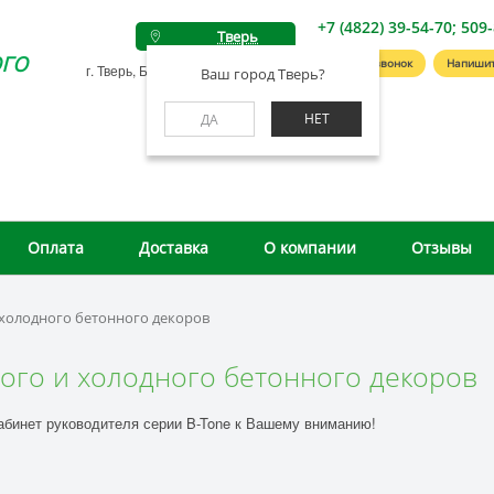
+7 (4822) 39-54-70; 509
Тверь
го
Заказать звонок
Напишит
г. Тверь, Беляковский пер., д. 46А
Ваш город Тверь?
НЕТ
ДА
Оплата
Доставка
О компании
Отзывы
 холодного бетонного декоров
ого и холодного бетонного декоров
абинет руководителя серии B-Tone к Вашему вниманию!