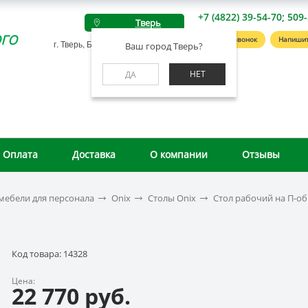
+7 (4822) 39-54-70; 509
Тверь
го
Заказать звонок
Напишит
г. Тверь, Беляковский пер., д. 46А
Ваш город Тверь?
НЕТ
ДА
Оплата
Доставка
О компании
Отзывы
мебели для персонала
Onix
Столы Onix
Стол рабочий на П-об
Код товара: 14328
Цена:
22 770 руб.