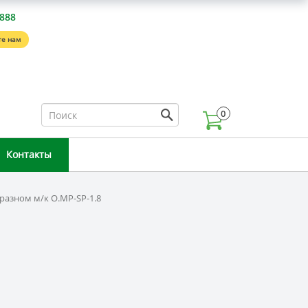
-888
е нам
0
Контакты
разном м/к O.MP-SP-1.8