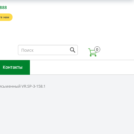
-888
е нам
0
Контакты
исьменный VR.SP-3-158.1