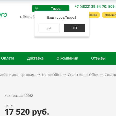
+7 (4822) 39-54-70; 509
Тверь
го
Заказать звонок
Напишит
г. Тверь, Беляковский пер., д. 46А
Ваш город Тверь?
НЕТ
ДА
Оплата
Доставка
О компании
Отзывы
мебели для персонала
Home Office
Столы Home Office
Стол п
Код товара: 19262
Цена:
17 520 руб.