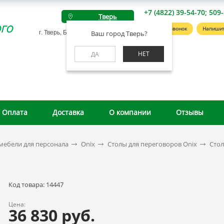
+7 (4822) 39-54-70; 509
Тверь
го
Заказать звонок
Напишит
г. Тверь, Беляковский пер., д. 46А
Ваш город Тверь?
НЕТ
ДА
Оплата
Доставка
О компании
Отзывы
мебели для персонала
Onix
Столы для переговоров Onix
Стол
Код товара: 14447
Цена:
36 830 руб.