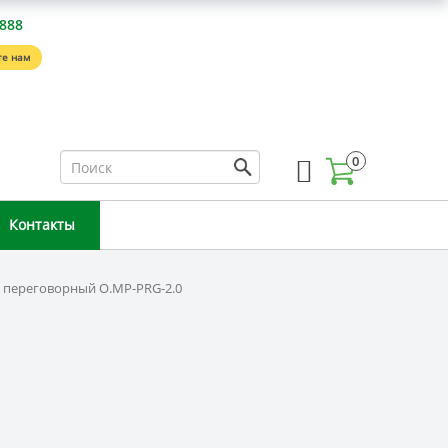
-888
е нам
0
Контакты
 переговорный O.MP-PRG-2.0