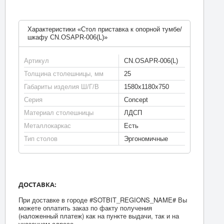
Характеристики «Стол приставка к опорной тумбе/
шкафу CN.OSAPR-006(L)»
Артикул
CN.OSAPR-006(L)
Толщина столешницы, мм
25
Габариты изделия Ш/Г/В
1580х1180х750
Серия
Concept
Материал столешницы
ЛДСП
Металлокаркас
Есть
Тип столов
Эргономичные
ДОСТАВКА:
При доставке в городе #SOTBIT_REGIONS_NAME# Вы
можете оплатить заказ по факту получения
(наложенный платеж) как на пункте выдачи, так и на
указанном адресе.