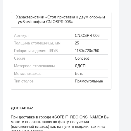
Характеристики «Стол приставка к двум опорным
тумбам/шкафам CN.OSPR-006»
Артикул
CN.OSPR-006
Толщина столешницы, мм
25
Габариты изделия Ш/Г/В
1180х720х750
Серия
Concept
Материал столешницы
ЛДСП
Металлокаркас
Есть
Тип столов
Прямоугольные
ДОСТАВКА:
При доставке в городе #SOTBIT_REGIONS_NAME# Вы
можете оплатить заказ по факту получения
(наложенный платеж) как на пункте выдачи, так и на
указанном адресе.