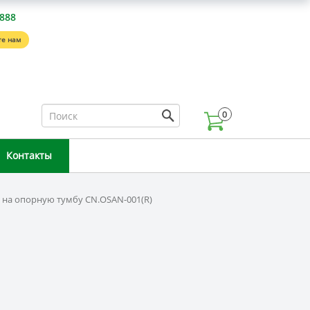
-888
е нам
0
Контакты
а на опорную тумбу CN.OSAN-001(R)