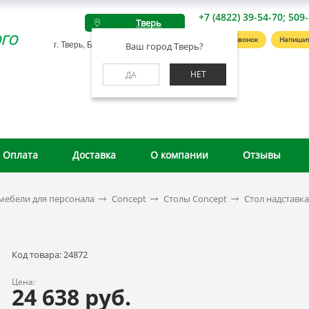
+7 (4822) 39-54-70; 509
Тверь
го
Заказать звонок
Напишит
г. Тверь, Беляковский пер., д. 46А
Ваш город Тверь?
НЕТ
ДА
Оплата
Доставка
О компании
Отзывы
мебели для персонала
Concept
Столы Concept
Стол надставк
Код товара: 24872
Цена:
24 638 руб.