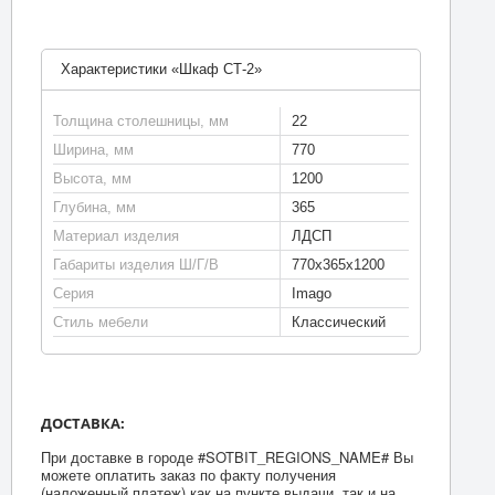
Характеристики «Шкаф СТ-2»
Толщина столешницы, мм
22
Ширина, мм
770
Высота, мм
1200
Глубина, мм
365
Материал изделия
ЛДСП
Габариты изделия Ш/Г/В
770х365х1200
Серия
Imago
Стиль мебели
Классический
ДОСТАВКА:
При доставке в городе #SOTBIT_REGIONS_NAME# Вы
можете оплатить заказ по факту получения
(наложенный платеж) как на пункте выдачи, так и на