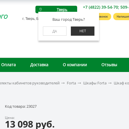
+7 (4822) 39-54-70; 509
Тверь
го
Заказать звонок
Напишит
г. Тверь, Беляковский пер., д. 46А
Ваш город Тверь?
НЕТ
ДА
Оплата
Доставка
О компании
Отзывы
лекты кабинетов руководителей
Forta
Шкафы Forta
Шкаф ко
Код товара: 23027
Цена:
13 098 руб.