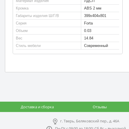
Материал изделия
ЛДСП
Кромка
ABS 2 мм
Габариты изделия Ш/Г/В
399х404х801
Серия
Forta
Объем
0.03
Вес
14.84
Стиль мебели
Современный
Доставка и сборка
Отзывы
г. Тверь, Беляковский пер., д. 46А
Пн-Пт с 09:00 до 18:00; Сб,Вс – выходной