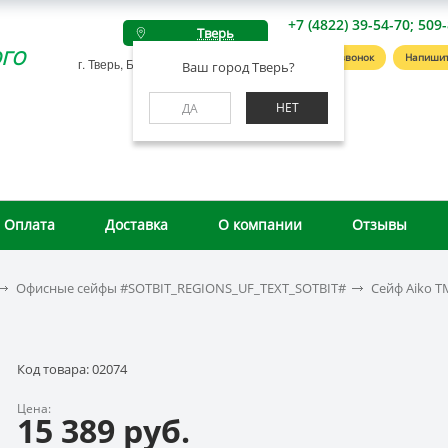
+7 (4822) 39-54-70; 509
Тверь
го
Заказать звонок
Напишит
г. Тверь, Беляковский пер., д. 46А
Ваш город Тверь?
НЕТ
ДА
Оплата
Доставка
О компании
Отзывы
Офисные сейфы #SOTBIT_REGIONS_UF_TEXT_SOTBIT#
Сейф Aiko T
Код товара: 02074
Цена:
15 389 руб.