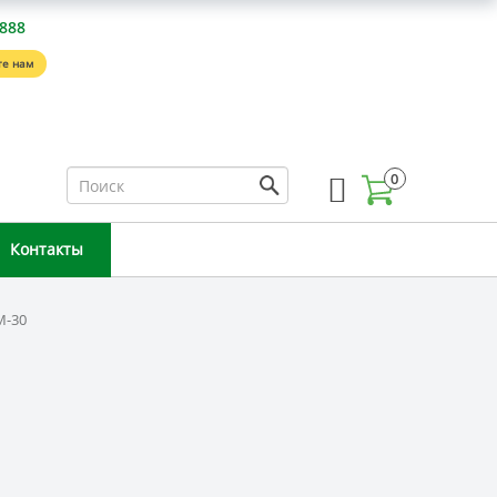
-888
е нам
0
Контакты
M-30