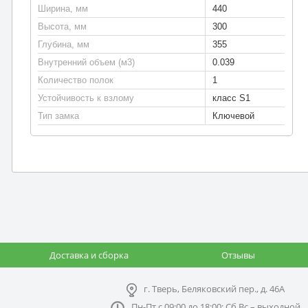
Ширина, мм
440
Высота, мм
300
Глубина, мм
355
Внутренний объем (м3)
0.039
Количество полок
1
Устойчивость к взлому
класс S1
Тип замка
Ключевой
Доставка и сборка
Отзывы
г. Тверь, Беляковский пер., д. 46А
Пн-Пт с 09:00 до 18:00; Сб,Вс – выходной