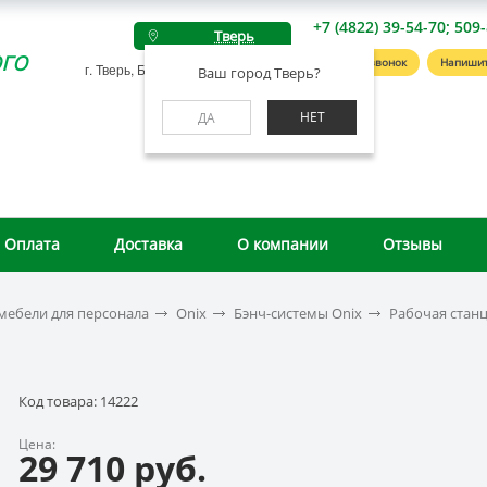
+7 (4822) 39-54-70; 509
Тверь
го
Заказать звонок
Напишит
г. Тверь, Беляковский пер., д. 46А
Ваш город Тверь?
НЕТ
ДА
Оплата
Доставка
О компании
Отзывы
мебели для персонала
Onix
Бэнч-системы Onix
Рабочая станц
Код товара: 14222
Цена:
29 710 руб.