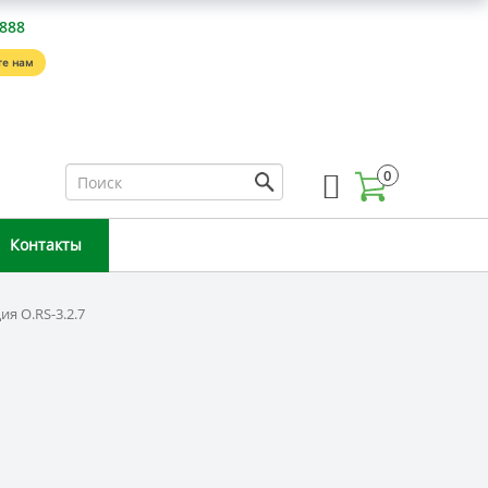
-888
е нам
0
Контакты
ия O.RS-3.2.7