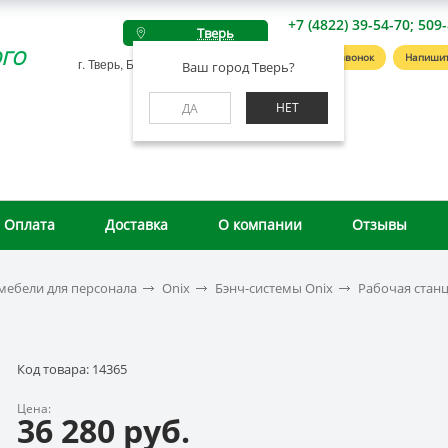
+7 (4822) 39-54-70; 509
Тверь
го
Заказать звонок
Напишит
г. Тверь, Беляковский пер., д. 46А
Ваш город Тверь?
НЕТ
ДА
Оплата
Доставка
О компании
Отзывы
мебели для персонала
Onix
Бэнч-системы Onix
Рабочая станц
Код товара: 14365
Цена:
36 280 руб.