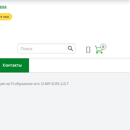
-888
е нам
0
Контакты
ия на П-образном м/к O.MP-D.RS-2.0.7