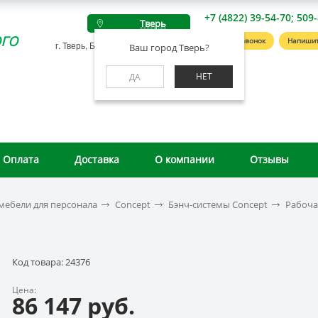
+7 (4822) 39-54-70; 509
Тверь
го
Заказать звонок
Напишит
г. Тверь, Беляковский пер., д. 46А
Ваш город Тверь?
НЕТ
ДА
Оплата
Доставка
О компании
Отзывы
мебели для персонала
Concept
Бэнч-системы Concept
Рабоча
Код товара: 24376
Цена:
86 147 руб.