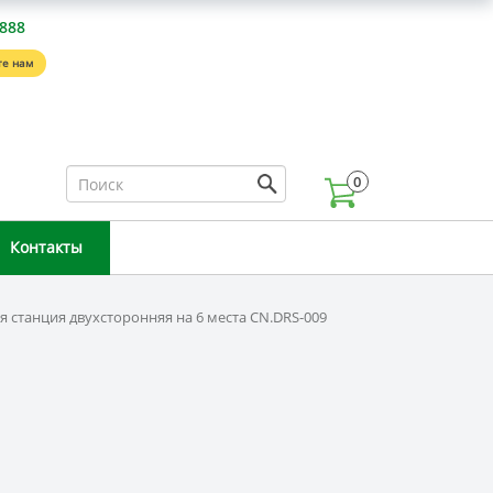
-888
е нам
0
Контакты
я станция двухсторонняя на 6 места CN.DRS-009