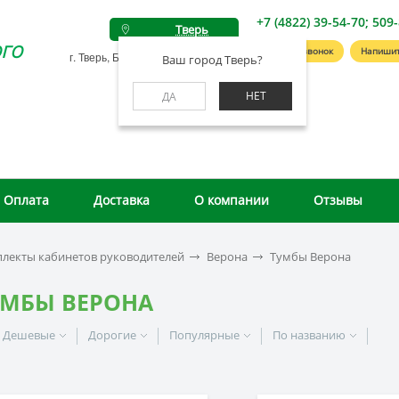
+7 (4822) 39-54-70; 509
Тверь
го
Заказать звонок
Напишит
г. Тверь, Беляковский пер., д. 46А
Ваш город Тверь?
НЕТ
ДА
Оплата
Доставка
О компании
Отзывы
лекты кабинетов руководителей
Верона
Тумбы Верона
УМБЫ ВЕРОНА
Дешевые
Дорогие
Популярные
По названию