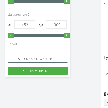
Ко
Ширина, мм
от
до
Серия
Ту
Га
8