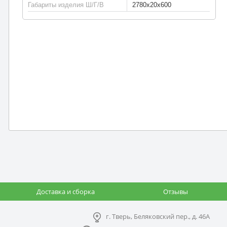
Габариты изделия Ш/Г/В
2780x20x600
Доставка и сборка
Отзывы
г. Тверь, Беляковский пер., д. 46А