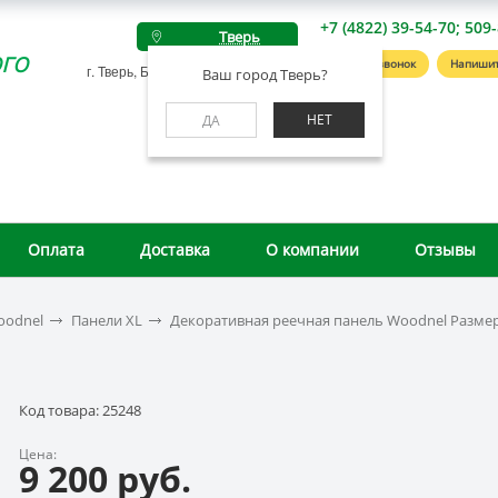
+7 (4822) 39-54-70; 509
Тверь
го
Заказать звонок
Напишит
г. Тверь, Беляковский пер., д. 46А
Ваш город Тверь?
НЕТ
ДА
Оплата
Доставка
О компании
Отзывы
oodnel
Панели XL
Декоративная реечная панель Woodnel Размер
Код товара: 25248
Цена:
9 200 руб.