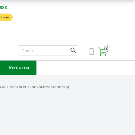
-888
е нам
0
Контакты
 XL шпон ясеня (покрытие морилка)